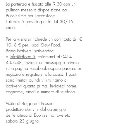
La partenza è fissata alle 9.30 con un
pullman messo a disposizione da
Buonissimo per l'occasione.
Il rientro è previsto per le 14.30/15
circa.
Per la visita si richiede un contributo di €
10. 8 € per i soci Slow Food.
Basta iscriversi scrivendoci
a
info@tdfood.it
, chiamarci al
0464
435548
, inviarci un messaggio privato
sulla pagina Facebook oppure passare in
negozio e registrarsi alla cassa. I posti
sono limitati quindi vi invitiamo a
iscrivervi quanto prima. Inviateci nome,
cognome, email e numero di telefono.
Visita al Borgo dei Posseri
produttore dei vini del catering e
dell'enoteca di Buonissimo rovereto
sabato 23 giugno