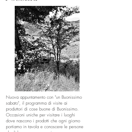
Nuova appuntamento con "un Buonissimo
sabato", il programma di visite ai
produttori di cose buone di Buonissimo.
Occasioni uniche per visitare i luoghi
dove nascono i prodotti che ogni giorno
portiamo in tavola e conoscere le persone