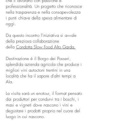
che li lavorano con passione e
professionalità. Un progetto che riconosce
nella trasparenza e nella consapevolezza
i punti chiave della spesa alimentare di
oggi.
Da questo incontro l'iniziativa si avvale
della preziosa collaborazione
della
Condotta Slow Food Alto Garda.
Destinazione è il Borgo dei Posseri,
splendida azienda agricola che produce i
migliori vini autoctoni trentini in una
località che ha il sapore d'altri tempi a
Ala.
La visita sarà un enotour, il format pensato
dai produttori per condurvi tra i boschi, i
masi e vigneti dove nascono i vini e
degustare i prodotti proprio nel cuore del
luogo in cui nascono.